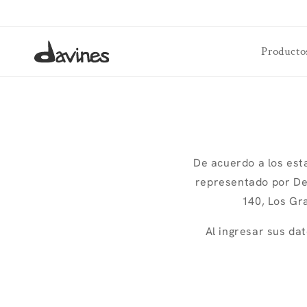
Ir
directamente
al contenido
Producto
De acuerdo a los est
representado por De
140, Los Gr
Al ingresar sus da