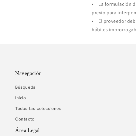
La formulación de
previo para interpo
El proveedor deb
hábiles improrrogab
Navegación
Búsqueda
Inicio
Todas las colecciones
Contacto
Área Legal