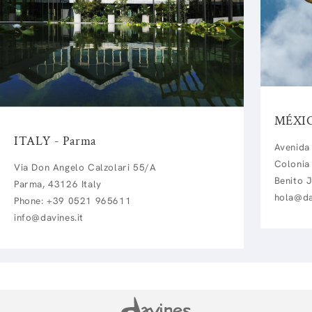
MÉXIC
ITALY - Parma
Avenida
Colonia
Via Don Angelo Calzolari 55/A
Benito 
Parma, 43126 Italy
hola@da
Phone: +39 0521 965611
info@davines.it