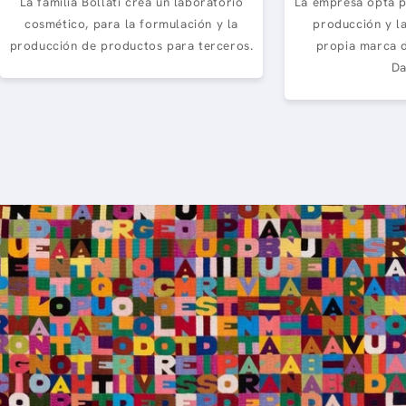
La familia Bollati crea un laboratorio
La empresa opta p
cosmético, para la formulación y la
producción y la
producción de productos para terceros.
propia marca d
Da