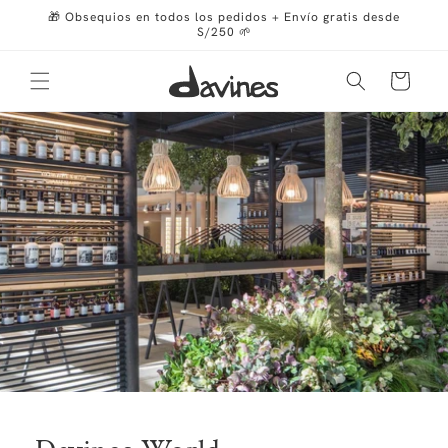
Ir
🎁 Obsequios en todos los pedidos + Envío gratis desde
directamente
S/250 🌱
al contenido
Carrito